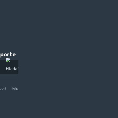
pporte
ort
Help