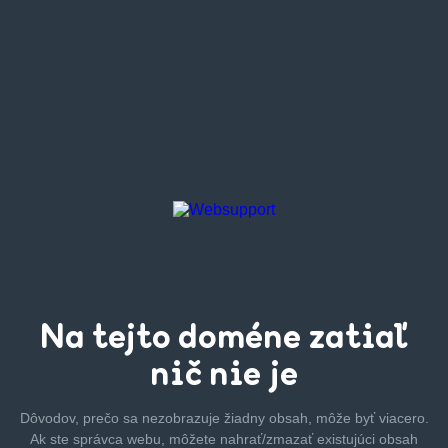
Na tejto
doméne zatiaľ
nič nie je
Dôvodov, prečo sa nezobrazuje žiadny obsah, môže byť
viacero.
Ak ste správca webu, môžete nahrať/zmazať
existujúci obsah